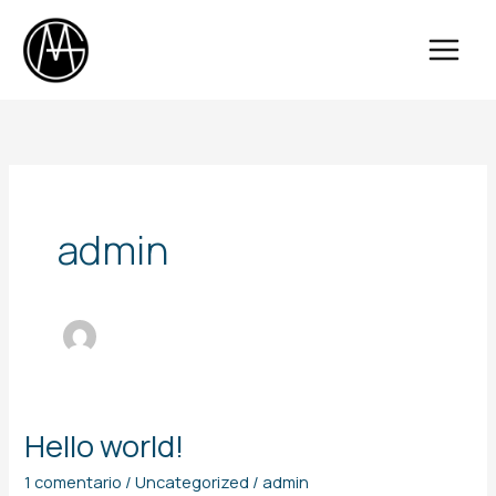
Ir
al
contenido
admin
Hello world!
Hello
world!
1 comentario
/
Uncategorized
/
admin