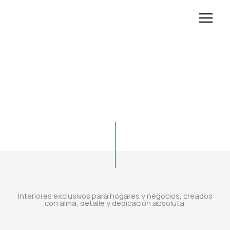
Ir
al
contenido
Espacios que se sienten. Diseños que
inspiran
Interiores exclusivos para hogares y negocios, creados
con alma, detalle y dedicación absoluta.